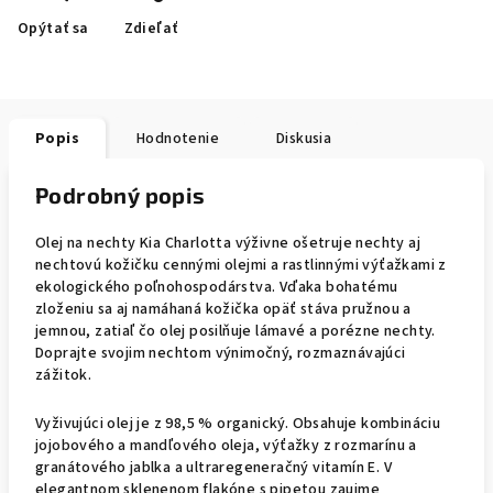
Opýtať sa
Zdieľať
Popis
Hodnotenie
Diskusia
Podrobný popis
Olej na nechty Kia Charlotta výživne ošetruje nechty aj
nechtovú kožičku cennými olejmi a rastlinnými výťažkami z
ekologického poľnohospodárstva. Vďaka bohatému
zloženiu sa aj namáhaná kožička opäť stáva pružnou a
jemnou, zatiaľ čo olej posilňuje lámavé a porézne nechty.
Doprajte svojim nechtom výnimočný, rozmaznávajúci
zážitok.
Vyživujúci olej je z 98,5 % organický. Obsahuje kombináciu
jojobového a mandľového oleja, výťažky z rozmarínu a
granátového jablka a ultraregeneračný vitamín E. V
elegantnom sklenenom flakóne s pipetou zaujme