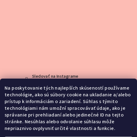
Sledovať na Instagrame
Na poskytovanie tých najlepších skúseností používame
technológie, ako sú súbory cookie na ukladanie a/alebo
Kontakt
prístup k informáciám o zariadení. Súhlas s týmito
technológiami nám umožní spracovávať údaje, ako je
info
@
jemno.sk
správanie pri prehliadaní alebo jedinečné ID na tejto
0903188416
stránke. Nesúhlas alebo odvolanie súhlasu môže
nepriaznivo ovplyvniť určité vlastnosti a funkcie.