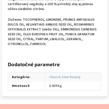
certifikovaný vegánsky a 100 % prírodný olej aj jemnou
vôňou sladkého citróna.
Zloženie:
TOCOPHEROL, LIMONENE, PRUNUS AMYGDALUS
DULCIS OIL, HELIANTHUS ANNUUS SEED OIL, ROSMARINUS
OFFICINALIS EXTRACT (alebo OIL), SIMMONDSIA CHINENSIS
SEED OIL, OLEA EUROPAEA FRUIT OIL, PUNICA GRANATUM
SEED OIL, CITRAL, PARFUM, LINALOOL, GERANIOL,
CITRONELLOL, FARNESOL
Dodatočné parametre
Kategória
:
Clean & Slow Beauty
Hmotnosť
:
0.009 kg
Z