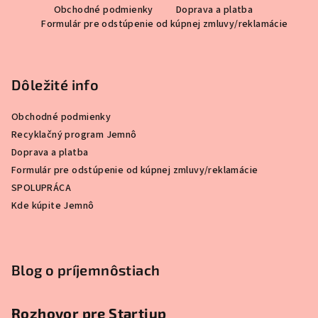
Obchodné podmienky
Doprava a platba
á
Formulár pre odstúpenie od kúpnej zmluvy/reklamácie
p
ä
t
Dôležité info
i
e
Obchodné podmienky
Recyklačný program Jemnô
Doprava a platba
Formulár pre odstúpenie od kúpnej zmluvy/reklamácie
SPOLUPRÁCA
Kde kúpite Jemnô
Blog o príjemnôstiach
Rozhovor pre Startiup