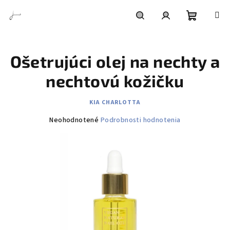
Prejsť
na
obsah
Nákupn
Hľadať
Prihlásenie
Ošetrujúci olej na nechty a
košík
nechtovú kožičku
KIA CHARLOTTA
Priemerné
Neohodnotené
Podrobnosti hodnotenia
hodnotenie
produktu
je
0,0
z
5
hviezdičiek.