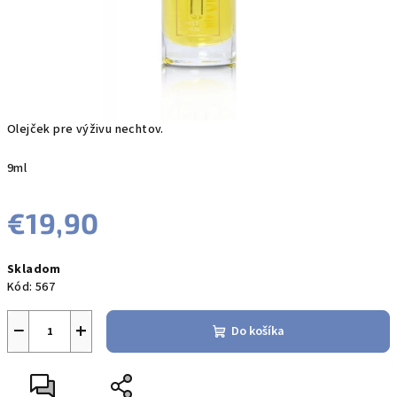
Olejček pre výživu nechtov.
9ml
€19,90
Jednotková
Skladom
cena:
Kód:
567
−
+
Do košíka