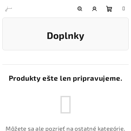
Prejsť
na
obsah
Nákupn
Hľadať
Prihlásenie
Doplnky
košík
Produkty ešte len pripravujeme.
Môžete sa ale pozrieť na ostatné kategórie.