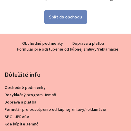
Späť do obchodu
Z
Obchodné podmienky
Doprava a platba
á
Formulár pre odstúpenie od kúpnej zmluvy/reklamácie
p
ä
t
Dôležité info
i
e
Obchodné podmienky
Recyklačný program Jemnô
Doprava a platba
Formulár pre odstúpenie od kúpnej zmluvy/reklamácie
SPOLUPRÁCA
Kde kúpite Jemnô