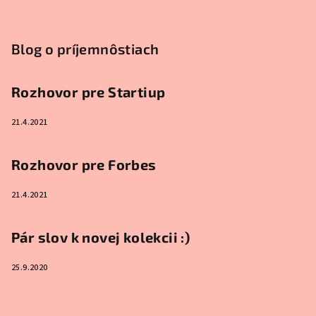
u
Blog o príjemnôstiach
Rozhovor pre Startiup
21.4.2021
Rozhovor pre Forbes
21.4.2021
Pár slov k novej kolekcii :)
25.9.2020