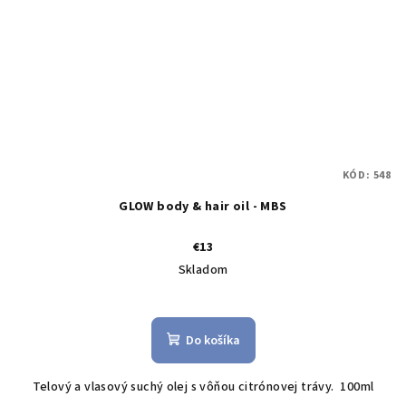
KÓD:
548
GLOW body & hair oil - MBS
€13
Skladom
Do košíka
Telový a vlasový suchý olej s vôňou citrónovej trávy. 100ml