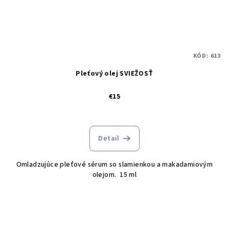
KÓD:
613
Pleťový olej SVIEŽOSŤ
€15
Detail
Omladzujúce pleťové sérum so slamienkou a makadamiovým
olejom. 15 ml