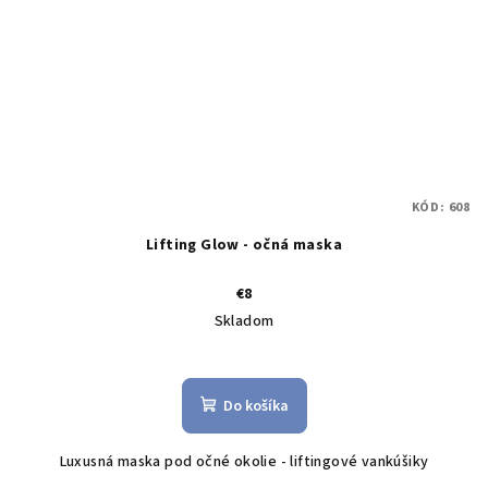
KÓD:
608
Lifting Glow - očná maska
€8
Skladom
Do košíka
Luxusná maska pod očné okolie - liftingové vankúšiky