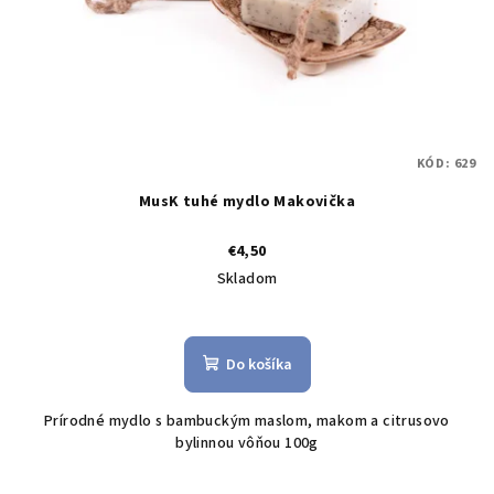
o
v
d
u
k
t
KÓD:
629
o
MusK tuhé mydlo Makovička
v
€4,50
Skladom
Do košíka
Prírodné mydlo s bambuckým maslom, makom a citrusovo
bylinnou vôňou 100g