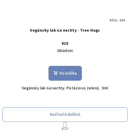
KÓD:
593
Vegánsky lak na nechty - Tree Hugs
€15
Skladom
Do košíka
Vegánsky lak na nechty. Pistáciovo zelený. 5ml
Načítať 8 ďalších
S
1
2
t