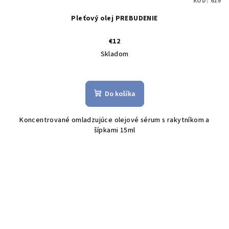
KÓD:
619
Pleťový olej PREBUDENIE
€12
Skladom
Do košíka
Koncentrované omladzujúce olejové sérum s rakytníkom a
šípkami 15ml