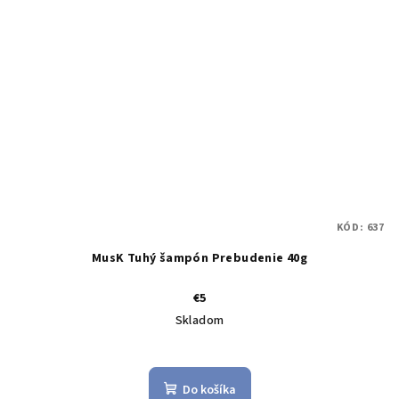
KÓD:
637
MusK Tuhý šampón Prebudenie 40g
€5
Skladom
Do košíka