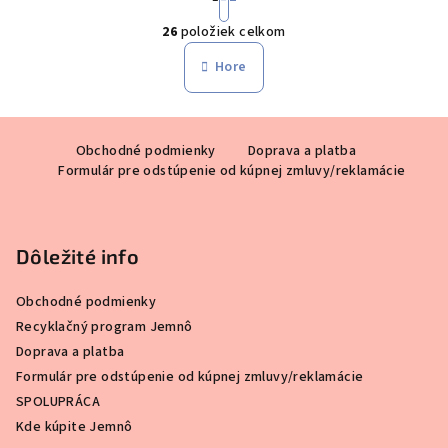
O
r
26
položiek celkom
á
v
n
l
Hore
k
á
o
d
v
Z
a
a
n
Obchodné podmienky
Doprava a platba
á
c
i
Formulár pre odstúpenie od kúpnej zmluvy/reklamácie
i
p
e
e
ä
p
t
r
Dôležité info
i
v
k
e
Obchodné podmienky
y
Recyklačný program Jemnô
v
Doprava a platba
ý
Formulár pre odstúpenie od kúpnej zmluvy/reklamácie
p
SPOLUPRÁCA
i
Kde kúpite Jemnô
s