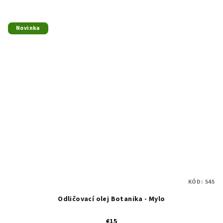
Novinka
KÓD:
545
Odličovací olej Botanika - Mylo
€15