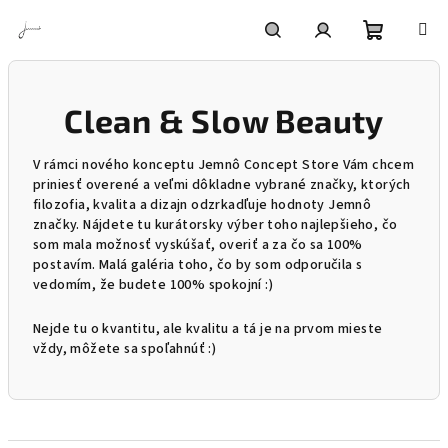
Prejsť
na
obsah
Nákupn
Hľadať
Prihlásenie
Clean & Slow Beauty
košík
V rámci nového konceptu Jemnô Concept Store Vám chcem
priniesť overené a veľmi dôkladne vybrané značky, ktorých
filozofia, kvalita a dizajn odzrkadľuje hodnoty Jemnô
značky. Nájdete tu kurátorsky výber toho najlepšieho, čo
som mala možnosť vyskúšať, overiť a za čo sa 100%
postavím. Malá galéria toho, čo by som odporučila s
vedomím, že budete 100% spokojní :)
Nejde tu o kvantitu, ale kvalitu a tá je na prvom mieste
vždy, môžete sa spoľahnúť :)