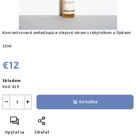
Koncentrované omladzujúce olejové sérum s rakytníkom a šípkami
15ml
€12
Jednotková
Skladom
cena:
Kód:
619
−
+
Do košíka
Opýtať sa
Zdieľať