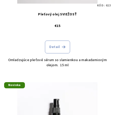
KÓD:
613
Pleťový olej SVIEŽOSŤ
€15
Detail
Omladzujúce pleťové sérum so slamienkou a makadamiovým
olejom. 15 ml
Novinka