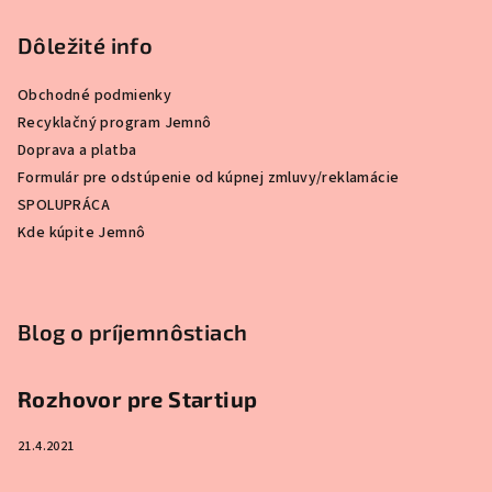
t
Dôležité info
i
e
Obchodné podmienky
Recyklačný program Jemnô
Doprava a platba
Formulár pre odstúpenie od kúpnej zmluvy/reklamácie
SPOLUPRÁCA
Kde kúpite Jemnô
Blog o príjemnôstiach
Rozhovor pre Startiup
21.4.2021