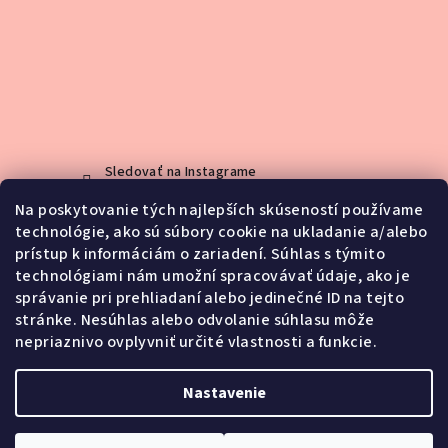
Sledovať na Instagrame
Na poskytovanie tých najlepších skúseností používame
technológie, ako sú súbory cookie na ukladanie a/alebo
Kontakt
prístup k informáciám o zariadení. Súhlas s týmito
technológiami nám umožní spracovávať údaje, ako je
info
@
jemno.sk
správanie pri prehliadaní alebo jedinečné ID na tejto
0903188416
stránke. Nesúhlas alebo odvolanie súhlasu môže
nepriaznivo ovplyvniť určité vlastnosti a funkcie.
Nastavenie
Copyright 2026
Jemnô
. Všetky práva vyhradené.
Upraviť
nastavenie cookies