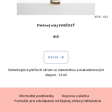
KÓD:
613
Pleťový olej SVIEŽOSŤ
€15
Detail
Omladzujúce pleťové sérum so slamienkou a makadamiovým
olejom. 15 ml
Z
Obchodné podmienky
Doprava a platba
á
Formulár pre odstúpenie od kúpnej zmluvy/reklamácie
p
ä