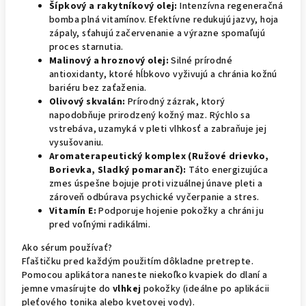
Šípkový a rakytníkový olej:
Intenzívna regeneračná
bomba plná vitamínov. Efektívne redukujú jazvy, hoja
zápaly, sťahujú začervenanie a výrazne spomaľujú
proces starnutia.
Malinový a hroznový olej:
Silné prírodné
antioxidanty, ktoré hĺbkovo vyživujú a chránia kožnú
bariéru bez zaťaženia.
Olivový skvalán:
Prírodný zázrak, ktorý
napodobňuje prirodzený kožný maz. Rýchlo sa
vstrebáva, uzamyká v pleti vlhkosť a zabraňuje jej
vysušovaniu.
Aromaterapeutický komplex (Ružové drievko,
Borievka, Sladký pomaranč):
Táto energizujúca
zmes úspešne bojuje proti vizuálnej únave pleti a
zároveň odbúrava psychické vyčerpanie a stres.
Vitamín E:
Podporuje hojenie pokožky a chráni ju
pred voľnými radikálmi.
Ako sérum používať?
Fľaštičku pred každým použitím dôkladne pretrepte.
Pomocou aplikátora naneste niekoľko kvapiek do dlaní a
jemne vmasírujte do
vlhkej
pokožky (ideálne po aplikácii
pleťového tonika alebo kvetovej vody).