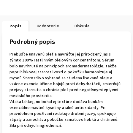
Popis
Hodnotenie
Diskusia
Podrobný popis
Prebuďte unavenú pleť a navráťte jej prirodzený jas s
týmto 100% rastlinným olejovým koncentrátom. Sérum
bolo navrhnuté na princípoch aromadermatológie, takže
popri hĺbkovej starostlivosti o pokožku harmonizuje aj
myseľ. Starostlivo vybrané za studena lisované oleje a
vzácne esencie účinne bojujú proti dehydratácii, zmierňujú
prejavy starnutia a chránia pleť pred negatívnymi vplyvmi
mestského prostredia.
Vďaka ľahkej, no bohatej textúre dodáva bunkám
esenciálne mastné kyseliny a silné antioxidanty. Pri
pravidelnom používaní redukuje drobné jazvy, upokojuje
zápaly a zanecháva pokožku zamatovo hebkú a chránenú.
Sila prírodných ingrediencií: