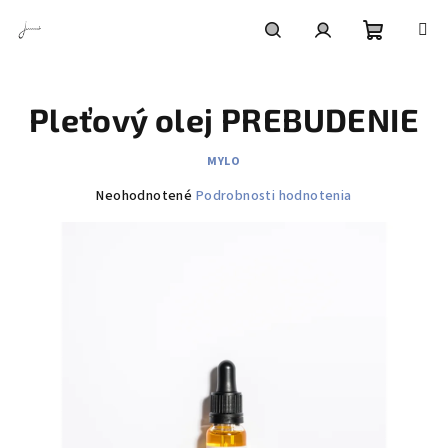
Prejsť
na
obsah
Nákupn
Hľadať
Prihlásenie
Pleťový olej PREBUDENIE
košík
MYLO
Priemerné
Neohodnotené
Podrobnosti hodnotenia
hodnotenie
produktu
je
0,0
z
5
hviezdičiek.