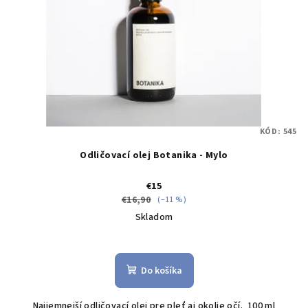
KÓD:
545
Odličovací olej Botanika - Mylo
€15
€16,90
(–11 %)
Skladom
Do košíka
Najjemnejší odličovací olej pre pleť aj okolie očí. 100 ml