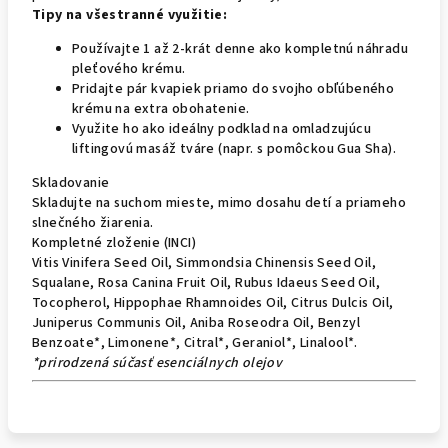
Tipy na všestranné využitie:
Používajte 1 až 2-krát denne ako kompletnú náhradu
pleťového krému.
Pridajte pár kvapiek priamo do svojho obľúbeného
krému na extra obohatenie.
Využite ho ako ideálny podklad na omladzujúcu
liftingovú masáž tváre (napr. s pomôckou Gua Sha).
Skladovanie
Skladujte na suchom mieste, mimo dosahu detí a priameho
slnečného žiarenia.
Kompletné zloženie (INCI)
Vitis Vinifera Seed Oil, Simmondsia Chinensis Seed Oil,
Squalane, Rosa Canina Fruit Oil, Rubus Idaeus Seed Oil,
Tocopherol, Hippophae Rhamnoides Oil, Citrus Dulcis Oil,
Juniperus Communis Oil, Aniba Roseodra Oil, Benzyl
Benzoate*, Limonene*, Citral*, Geraniol*, Linalool*.
*prirodzená súčasť esenciálnych olejov