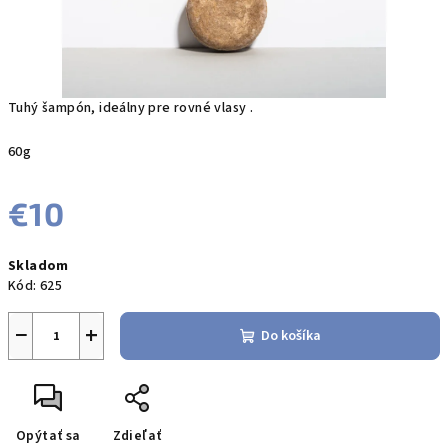
Tuhý šampón, ideálny pre rovné vlasy .
60g
€10
Jednotková
Skladom
cena:
Kód:
625
−
+
Do košíka
Opýtať sa
Zdieľať