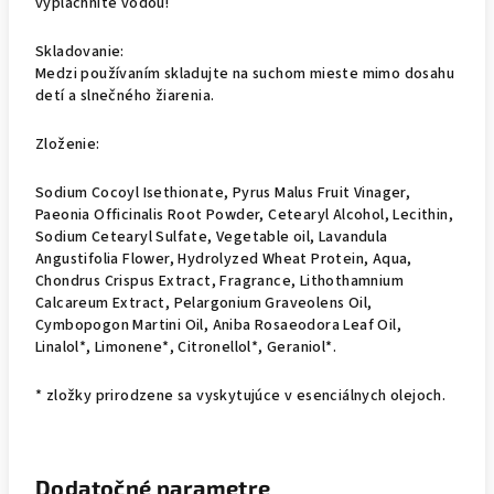
vypláchnite vodou!
Skladovanie:
Medzi používaním skladujte na suchom mieste mimo dosahu
detí a slnečného žiarenia.
Zloženie:
Sodium Cocoyl Isethionate, Pyrus Malus Fruit Vinager,
Paeonia Officinalis Root Powder, Cetearyl Alcohol, Lecithin,
Sodium Cetearyl Sulfate, Vegetable oil, Lavandula
Angustifolia Flower, Hydrolyzed Wheat Protein, Aqua,
Chondrus Crispus Extract, Fragrance, Lithothamnium
Calcareum Extract, Pelargonium Graveolens Oil,
Cymbopogon Martini Oil, Aniba Rosaeodora Leaf Oil,
Linalol*, Limonene*, Citronellol*, Geraniol*.
* zložky prirodzene sa vyskytujúce v esenciálnych olejoch.
Dodatočné parametre