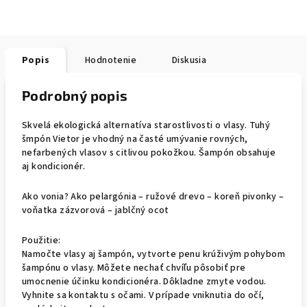
Popis
Hodnotenie
Diskusia
Podrobný popis
Skvelá ekologická alternatíva starostlivosti o vlasy. Tuhý
šmpón Vietor je vhodný na časté umývanie rovných,
nefarbených vlasov s citlivou pokožkou. Šampón obsahuje
aj kondicionér.
Ako vonia? Ako pelargónia – ružové drevo – koreň pivonky –
voňatka zázvorová – jablčný ocot
Použitie:
Namočte vlasy aj šampón, vytvorte penu krúživým pohybom
šampónu o vlasy. Môžete nechať chvíľu pôsobiť pre
umocnenie účinku kondicionéra. Dôkladne zmyte vodou.
Vyhnite sa kontaktu s očami. V prípade vniknutia do očí,