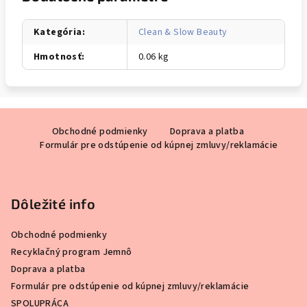
Kategória
:
Clean & Slow Beauty
Hmotnosť
:
0.06 kg
Z
Obchodné podmienky
Doprava a platba
á
Formulár pre odstúpenie od kúpnej zmluvy/reklamácie
p
ä
t
Dôležité info
i
e
Obchodné podmienky
Recyklačný program Jemnô
Doprava a platba
Formulár pre odstúpenie od kúpnej zmluvy/reklamácie
SPOLUPRÁCA