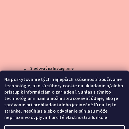
Sledovať na Instagrame
Na poskytovanie tých najlepších skúseností používame
technológie, ako sú súbory cookie na ukladanie a/alebo
Kontakt
prístup k informáciám o zariadení. Súhlas s týmito
technológiami nám umožní spracovávať údaje, ako je
info
@
jemno.sk
správanie pri prehliadaní alebo jedinečné ID na tejto
0903188416
stránke. Nesúhlas alebo odvolanie súhlasu môže
nepriaznivo ovplyvniť určité vlastnosti a funkcie.