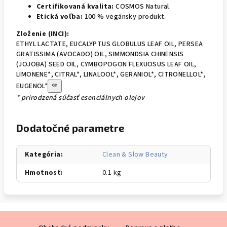
Certifikovaná kvalita:
COSMOS Natural.
Etická voľba:
100 % vegánsky produkt.
Zloženie (INCI):
ETHYL LACTATE, EUCALYPTUS GLOBULUS LEAF OIL, PERSEA
GRATISSIMA (AVOCADO) OIL, SIMMONDSIA CHINENSIS
(JOJOBA) SEED OIL, CYMBOPOGON FLEXUOSUS LEAF OIL,
LIMONENE*, CITRAL*, LINALOOL*, GERANIOL*, CITRONELLOL*,
EUGENOL*
* prirodzená súčasť esenciálnych olejov
Dodatočné parametre
Kategória
:
Clean & Slow Beauty
Hmotnosť
:
0.1 kg
Z