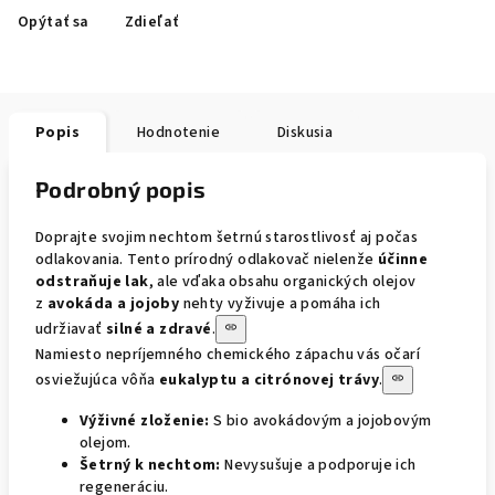
Opýtať sa
Zdieľať
Popis
Hodnotenie
Diskusia
Podrobný popis
Doprajte svojim nechtom šetrnú starostlivosť aj počas
odlakovania. Tento prírodný odlakovač nielenže
účinne
odstraňuje lak
, ale vďaka obsahu organických olejov
z
avokáda a jojoby
nehty vyživuje a pomáha ich
udržiavať
silné a zdravé
.
Namiesto nepríjemného chemického zápachu vás očarí
osviežujúca vôňa
eukalyptu a citrónovej trávy
.
Výživné zloženie:
S bio avokádovým a jojobovým
olejom.
Šetrný k nechtom:
Nevysušuje a podporuje ich
regeneráciu.