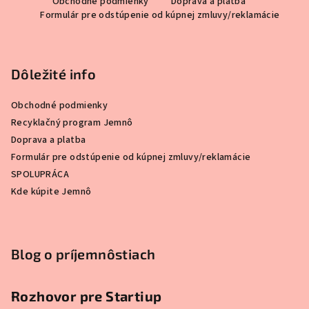
Obchodné podmienky
Doprava a platba
á
Formulár pre odstúpenie od kúpnej zmluvy/reklamácie
p
ä
t
Dôležité info
i
e
Obchodné podmienky
Recyklačný program Jemnô
Doprava a platba
Formulár pre odstúpenie od kúpnej zmluvy/reklamácie
SPOLUPRÁCA
Kde kúpite Jemnô
Blog o príjemnôstiach
Rozhovor pre Startiup