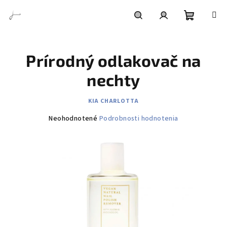
Prejsť
na
obsah
Nákupn
Hľadať
Prihlásenie
Prírodný odlakovač na
košík
nechty
KIA CHARLOTTA
Priemerné
Neohodnotené
Podrobnosti hodnotenia
hodnotenie
produktu
je
0,0
z
5
hviezdičiek.