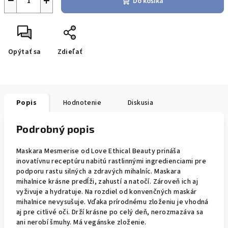
−
+
Do košíka
Opýtať sa
Zdieľať
Popis
Hodnotenie
Diskusia
Podrobný popis
Maskara Mesmerise od Love Ethical Beauty prináša
inovatívnu receptúru nabitú rastlinnými ingredienciami pre
podporu rastu silných a zdravých mihalníc. Maskara
mihalnice krásne predĺži, zahustí a natočí. Zároveň ich aj
vyživuje a hydratuje. Na rozdiel od konvenčných maskár
mihalnice nevysušuje. Vďaka prírodnému zloženiu je vhodná
aj pre citlivé oči. Drží krásne po celý deň, nerozmazáva sa
ani nerobí šmuhy. Má vegánske zloženie.