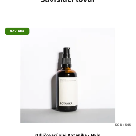
Novinka
KÓD:
545
Odličovací olej Botanika - Mylo