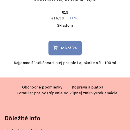
€15
€16,90
(–11 %)
Skladom
Do košíka
Najjemnejší odličovací olej pre pleť aj okolie očí. 100 ml
Z
Obchodné podmienky
Doprava a platba
á
Formulár pre odstúpenie od kúpnej zmluvy/reklamácie
p
ä
t
Dôležité info
i
e