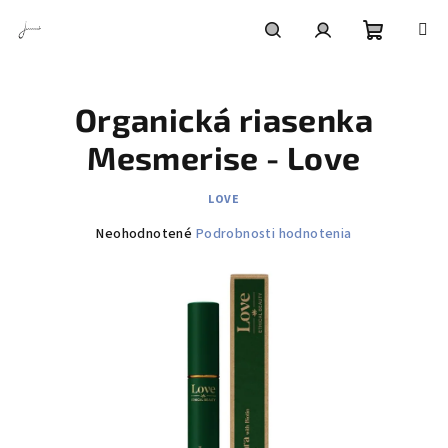
Prejsť
na
obsah
Nákupn
Hľadať
Prihlásenie
Organická riasenka
košík
Mesmerise - Love
LOVE
Priemerné
Neohodnotené
Podrobnosti hodnotenia
hodnotenie
produktu
je
0,0
z
5
hviezdičiek.