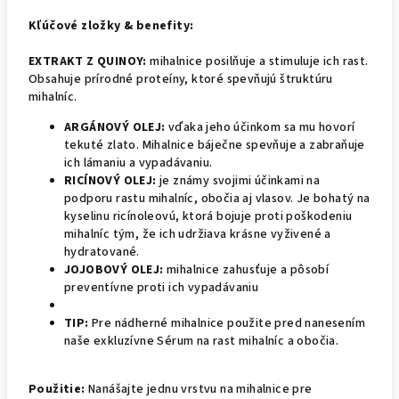
Kľúčové zložky & benefity:
EXTRAKT Z QUINOY:
mihalnice posilňuje a stimuluje ich rast.
Obsahuje prírodné proteíny, ktoré spevňujú štruktúru
mihalníc.
ARGÁNOVÝ OLEJ:
vďaka jeho účinkom sa mu hovorí
tekuté zlato. Mihalnice báječne spevňuje a zabraňuje
ich lámaniu a vypadávaniu.
RICÍNOVÝ OLEJ:
je známy svojimi účinkami na
podporu rastu mihalníc, obočia aj vlasov. Je bohatý na
kyselinu ricínoleovú, ktorá bojuje proti poškodeniu
mihalníc tým, že ich udržiava krásne vyživené a
hydratované.
JOJOBOVÝ OLEJ:
mihalnice zahusťuje a pôsobí
preventívne proti ich vypadávaniu
TIP:
Pre nádherné mihalnice použite pred nanesením
naše exkluzívne Sérum na rast mihalníc a obočia.
Použitie:
Nanášajte jednu vrstvu na mihalnice pre