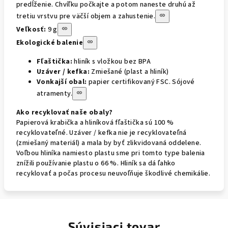
predĺženie. Chvíľku počkajte a potom naneste druhú až
tretiu vrstvu pre väčší objem a zahustenie.
Veľkosť:
9 g
Ekologické balenie
Fľaštička:
hliník s vložkou bez BPA
Uzáver / kefka:
Zmiešané (plast a hliník)
Vonkajší obal:
papier certifikovaný FSC. Sójové
atramenty.
Ako recyklovať naše obaly?
Papierová krabička a hliníková fľaštička sú 100 %
recyklovateľné. Uzáver / kefka nie je recyklovateľná
(zmiešaný materiál) a mala by byť zlikvidovaná oddelene.
Voľbou hliníka namiesto plastu sme pri tomto type balenia
znížili používanie plastu o 66 %. Hliník sa dá ľahko
recyklovať a počas procesu neuvoľňuje škodlivé chemikálie.
Súvisiaci tovar