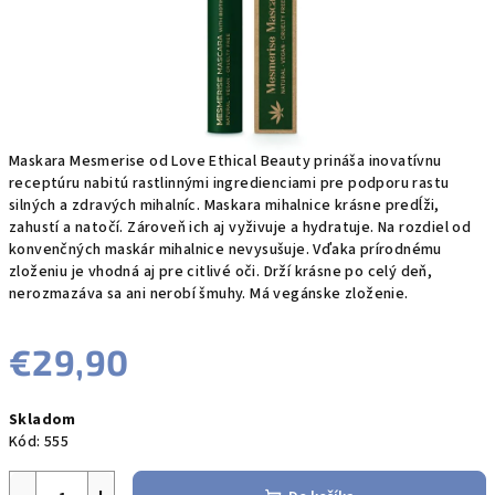
Maskara Mesmerise od Love Ethical Beauty prináša inovatívnu
receptúru nabitú rastlinnými ingredienciami pre podporu rastu
silných a zdravých mihalníc. Maskara mihalnice krásne predĺži,
zahustí a natočí. Zároveň ich aj vyživuje a hydratuje. Na rozdiel od
konvenčných maskár mihalnice nevysušuje. Vďaka prírodnému
zloženiu je vhodná aj pre citlivé oči. Drží krásne po celý deň,
nerozmazáva sa ani nerobí šmuhy. Má vegánske zloženie.
€29,90
Jednotková
Skladom
cena:
Kód:
555