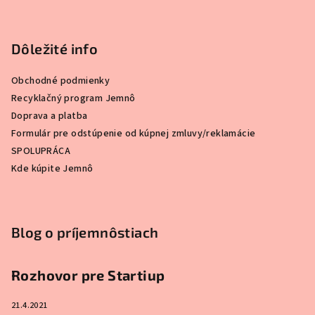
ä
t
Dôležité info
i
e
Obchodné podmienky
Recyklačný program Jemnô
Doprava a platba
Formulár pre odstúpenie od kúpnej zmluvy/reklamácie
SPOLUPRÁCA
Kde kúpite Jemnô
Blog o príjemnôstiach
Rozhovor pre Startiup
21.4.2021