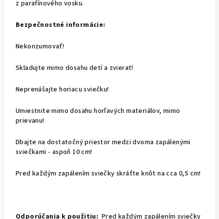
z parafínového vosku.
Bezpečnostné informácie:
Nekonzumovať!
Skladujte mimo dosahu detí a zvierat!
Neprenášajte horiacu sviečku!
Umiestnite mimo dosahu horľavých materiálov, mimo
prievanu!
Dbajte na dostatočný priestor medzi dvoma zapálenými
sviečkami - aspoň 10 cm!
Pred každým zapálením sviečky skráťte knôt na cca 0,5 cm!
Odporúčania k použitiu:
Pred každým zapálením sviečky