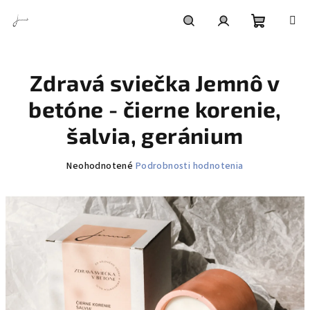
Prejsť
na
obsah
Nákupn
Hľadať
Prihlásenie
Zdravá sviečka Jemnô v
košík
betóne - čierne korenie,
šalvia, geránium
Priemerné
Neohodnotené
Podrobnosti hodnotenia
hodnotenie
produktu
je
0,0
z
5
hviezdičiek.