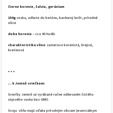
čierne korenie, šalvia, geránium
150g
vosku, odliate do betónu, bavlnený knôt, prírodné
silice
doba horenia
– cca 40 hodín
charakteristika vône
: zamatovo korenistá, hrejivá,
kvetinová
* * *
... k Jemnô sviečkam:
Sviečky Jemnô sú vyrábané ručne odlievaním čistého
sójového vosku bez GMO.
Svoju vôňu majú vďaka prírodným siliciam (esenciálnym