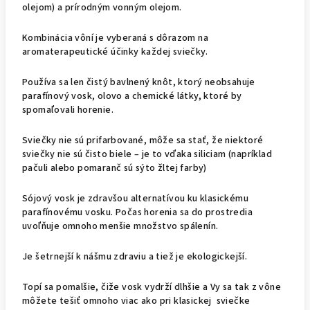
olejom) a prírodným vonným olejom.
Kombinácia vôní je vyberaná s dôrazom na
aromaterapeutické účinky každej sviečky.
Používa sa len čistý bavlnený knôt, ktorý neobsahuje
parafínový vosk, olovo a chemické látky, ktoré by
spomaľovali horenie.
Sviečky nie sú prifarbované, môže sa stať, že niektoré
sviečky nie sú čisto biele – je to vďaka siliciam (napríklad
pačuli alebo pomaranč sú sýto žltej farby)
Sójový vosk je zdravšou alternatívou ku klasickému
parafínovému vosku. Počas horenia sa do prostredia
uvoľňuje omnoho menšie množstvo spálenín.
Je šetrnejší k nášmu zdraviu a tiež je ekologickejší.
Topí sa pomalšie, čiže vosk vydrží dlhšie a Vy sa tak z vône
môžete tešiť omnoho viac ako pri klasickej sviečke