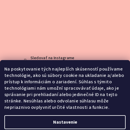
Sledovať na Instagrame
Na poskytovanie tých najlepších skúseností používame
technológie, ako sú súbory cookie na ukladanie a/alebo
Kontakt
prístup k informáciám o zariadení. Súhlas s týmito
technológiami nám umožní spracovávať údaje, ako je
info
@
jemno.sk
správanie pri prehliadaní alebo jedinečné ID na tejto
0903188416
stránke. Nesúhlas alebo odvolanie súhlasu môže
nepriaznivo ovplyvniť určité vlastnosti a funkcie.
Nastavenie