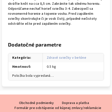
skráťte knôt na cca 0,5 cm. Zabránite tak silnému horeniu.
Odporúčame nechať horieť sviečku 3-4. Zabezpečí sa
rovnomerné horenie a topenie vosku. Pred zapálením
sviečky skontrolujte či je vosk čistý, prípadné nečistoty
odstráňte ešte pred zapálením sviečky.
Dodatočné parametre
Kategória
:
Zdravé sviečky v betóne
Hmotnosť
:
0.5 kg
Položka bola vypredaná…
Z
Obchodné podmienky
Doprava a platba
á
Formulár pre odstúpenie od kúpnej zmluvy/reklamácie
p