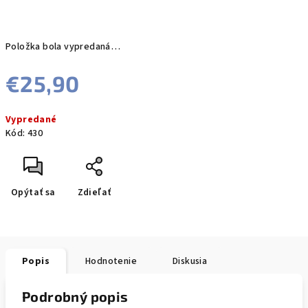
Položka bola vypredaná…
€25,90
Jednotková
Vypredané
cena:
Kód:
430
Opýtať sa
Zdieľať
Popis
Hodnotenie
Diskusia
Podrobný popis