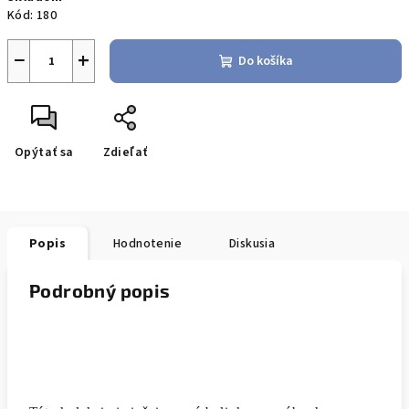
cena:
Kód:
180
−
+
Do košíka
Opýtať sa
Zdieľať
Popis
Hodnotenie
Diskusia
Podrobný popis