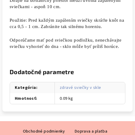
Dbajte na dostatočný priestor medzi dvoma zapálenými
sviečkami - aspoň 10 cm.
Použitie: Pred každým zapálením sviečky skráťte knôt na
cca 0,5 - 1 cm. Zabránite tak silnému horeniu.
Odporúčame mať pod sviečkou podložku, nenechávajte
sviečku vyhorieť do dna - sklo môže byť príliš horúce.
Dodatočné parametre
Kategória
:
zdravé sviečky v skle
Hmotnosť
:
0.09 kg
Z
Obchodné podmienky
Doprava a platba
á