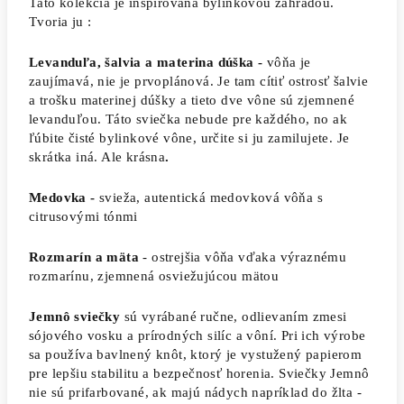
Táto kolekcia je inšpirovaná bylinkovou záhradou.
Tvoria ju :
Levanduľa, šalvia a materina dúška -
vôňa je
zaujímavá, nie je prvoplánová. Je tam cítiť ostrosť šalvie
a trošku materinej dúšky a tieto dve vône sú zjemnené
levanduľou. Táto sviečka nebude pre každého, no ak
ľúbite čisté bylinkové vône, určite si ju zamilujete. Je
skrátka iná. Ale krásna
.
Medovka -
svieža, autentická medovková vôňa s
citrusovými tónmi
Rozmarín a mäta
- ostrejšia vôňa vďaka výraznému
rozmarínu, zjemnená osviežujúcou mätou
Jemnô sviečky
sú vyrábané ručne, odlievaním zmesi
sójového vosku a prírodných silíc a vôní. Pri ich výrobe
sa používa bavlnený knôt, ktorý je vystužený papierom
pre lepšiu stabilitu a bezpečnosť horenia. Sviečky Jemnô
nie sú prifarbované, ak majú nádych napríklad do žlta -