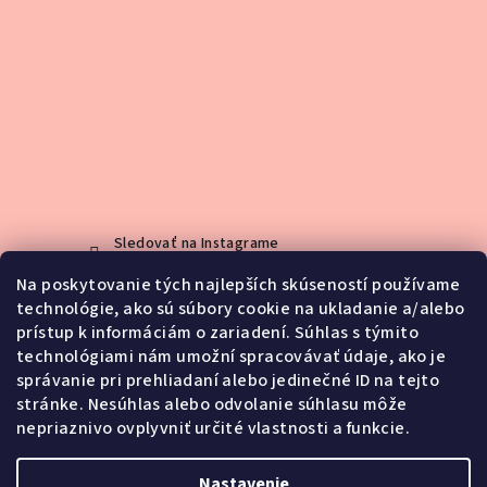
Sledovať na Instagrame
Na poskytovanie tých najlepších skúseností používame
technológie, ako sú súbory cookie na ukladanie a/alebo
Kontakt
prístup k informáciám o zariadení. Súhlas s týmito
technológiami nám umožní spracovávať údaje, ako je
info
@
jemno.sk
správanie pri prehliadaní alebo jedinečné ID na tejto
0903188416
stránke. Nesúhlas alebo odvolanie súhlasu môže
nepriaznivo ovplyvniť určité vlastnosti a funkcie.
Nastavenie