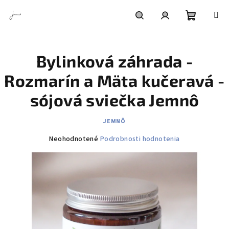
Prejsť
na
obsah
Nákupn
Hľadať
Prihlásenie
Bylinková záhrada -
košík
Rozmarín a Mäta kučeravá -
sójová sviečka Jemnô
JEMNÔ
Priemerné
Neohodnotené
Podrobnosti hodnotenia
hodnotenie
produktu
je
0,0
z
5
hviezdičiek.