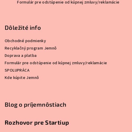
Formulár pre odstúpenie od kúpnej zmluvy/reklamácie
p
ä
t
Dôležité info
i
e
Obchodné podmienky
Recyklačný program Jemnô
Doprava a platba
Formulár pre odstúpenie od kúpnej zmluvy/reklamácie
SPOLUPRÁCA
Kde kúpite Jemnô
Blog o príjemnôstiach
Rozhovor pre Startiup