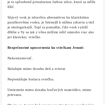
je to spôsobené prirodzenou farbou silice, ktorá sa môže
líšiť.
Sójový vosk je zdravšou alternatívou ku klasickému
parafínovému vosku, je šetrnejší k nášmu zdraviu a tiež
je ekologickejší. Topí sa pomalšie, čiže vosk vydrží
dlhšie a Vy sa tak z vône môžete tešiť omnoho viac ako
pri klasickej sviečke.
Bezpečnostné upozornenia ku sviečkam Jemnô:
Nekonzumovať.
Skladujte mimo dosahu detí a zvierat.
Neprenášajte horiacu sviečku.
Umiestnite mimo dosahu horľavých materiálov, mimo
prievanu.