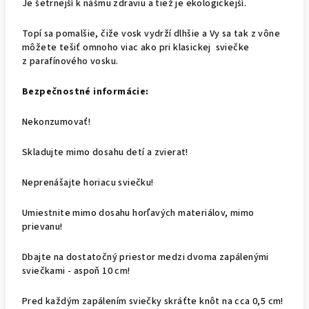
Je šetrnejší k nášmu zdraviu a tiež je ekologickejší.
Topí sa pomalšie, čiže vosk vydrží dlhšie a Vy sa tak z vône
môžete tešiť omnoho viac ako pri klasickej sviečke
z parafínového vosku.
Bezpečnostné informácie:
Nekonzumovať!
Skladujte mimo dosahu detí a zvierat!
Neprenášajte horiacu sviečku!
Umiestnite mimo dosahu horľavých materiálov, mimo
prievanu!
Dbajte na dostatočný priestor medzi dvoma zapálenými
sviečkami - aspoň 10 cm!
Pred každým zapálením sviečky skráťte knôt na cca 0,5 cm!