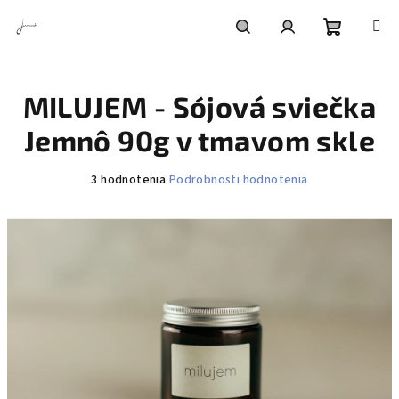
Prejsť
na
obsah
Nákupn
Hľadať
Prihlásenie
MILUJEM - Sójová sviečka
košík
Jemnô 90g v tmavom skle
Priemerné
3 hodnotenia
Podrobnosti hodnotenia
hodnotenie
produktu
je
5,0
z
5
hviezdičiek.