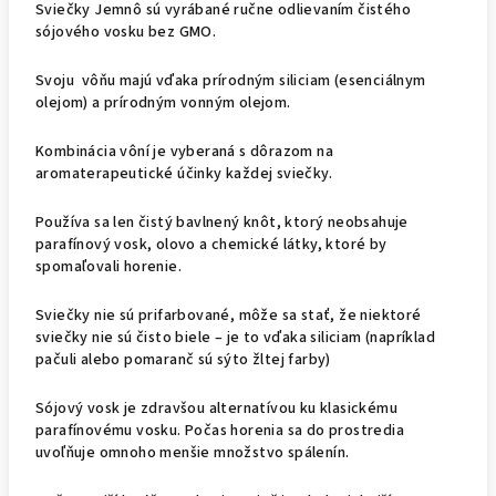
Sviečky Jemnô sú vyrábané ručne odlievaním čistého
sójového vosku bez GMO.
Svoju vôňu majú vďaka prírodným siliciam (esenciálnym
olejom) a prírodným vonným olejom.
Kombinácia vôní je vyberaná s dôrazom na
aromaterapeutické účinky každej sviečky.
Používa sa len čistý bavlnený knôt, ktorý neobsahuje
parafínový vosk, olovo a chemické látky, ktoré by
spomaľovali horenie.
Sviečky nie sú prifarbované, môže sa stať, že niektoré
sviečky nie sú čisto biele – je to vďaka siliciam (napríklad
pačuli alebo pomaranč sú sýto žltej farby)
Sójový vosk je zdravšou alternatívou ku klasickému
parafínovému vosku. Počas horenia sa do prostredia
uvoľňuje omnoho menšie množstvo spálenín.