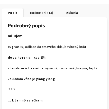
Popis
Hodnotenie (3)
Diskusia
Podrobný popis
milujem
90g
vosku, odliate do tmavého skla, bavlnený knôt
doba horenia
– cca 25h
charakteristika vône
: výrazná, zamatová, hrejivá, teplá
Základom vône je
ylang ylang
.
* * *
... k Jemnô sviečkam: