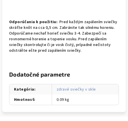
Odporúčania k použitiu:
Pred každým zapálením sviečky
skráťte knôt na cca 0,5 cm. Zabránite tak silnému horeniu.
Odporúčame nechať horieť sviečku 3-4. Zabezpečí sa
rovnomerné horenie a topenie vosku. Pred zapálením
sviečky skontrolujte či je vosk čistý, prípadné nečistoty
odstráňte ešte pred zapálením sviečky.
Dodatočné parametre
Kategória
:
zdravé sviečky v skle
Hmotnosť
:
0.09 kg
Z