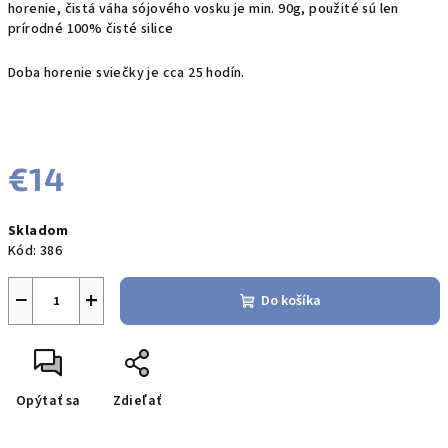
horenie, čistá váha sójového vosku je min. 90g, použité sú len
prírodné 100% čisté silice
Doba horenie sviečky je cca 25 hodín.
€14
Jednotková
Skladom
cena:
Kód:
386
−
+
Do košíka
Opýtať sa
Zdieľať