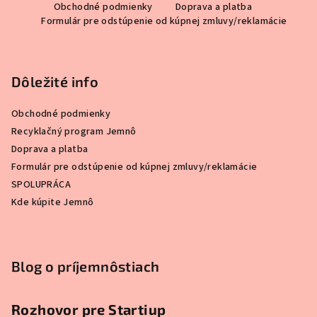
Obchodné podmienky
Doprava a platba
á
Formulár pre odstúpenie od kúpnej zmluvy/reklamácie
p
ä
t
Dôležité info
i
e
Obchodné podmienky
Recyklačný program Jemnô
Doprava a platba
Formulár pre odstúpenie od kúpnej zmluvy/reklamácie
SPOLUPRÁCA
Kde kúpite Jemnô
Blog o príjemnôstiach
Rozhovor pre Startiup