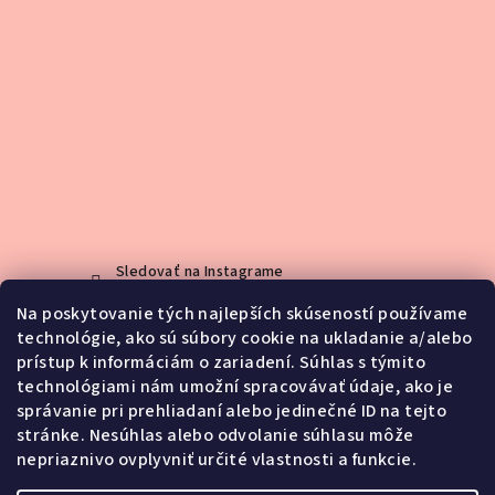
Sledovať na Instagrame
Na poskytovanie tých najlepších skúseností používame
technológie, ako sú súbory cookie na ukladanie a/alebo
Kontakt
prístup k informáciám o zariadení. Súhlas s týmito
technológiami nám umožní spracovávať údaje, ako je
info
@
jemno.sk
správanie pri prehliadaní alebo jedinečné ID na tejto
0903188416
stránke. Nesúhlas alebo odvolanie súhlasu môže
nepriaznivo ovplyvniť určité vlastnosti a funkcie.