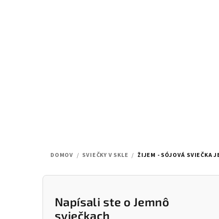
Prejsť
na
obsah
DOMOV
/
SVIEČKY V SKLE
/
ŽIJEM - SÓJOVÁ SVIEČKA 
B
o
Napísali ste o Jemnô
sviečkach