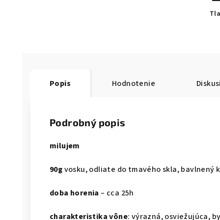
Tl
Popis
Hodnotenie
Diskus
Podrobný popis
milujem
90g
vosku, odliate do tmavého skla, bavlnený 
doba horenia
– cca 25h
charakteristika vône
: výrazná, osviežujúca, b