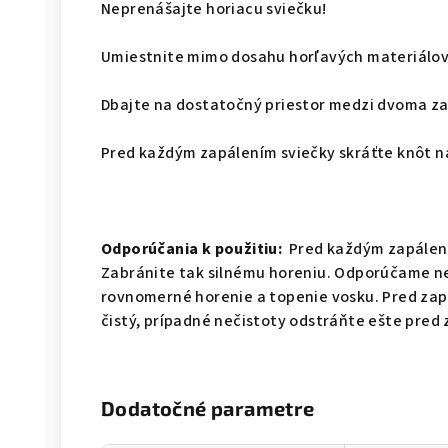
Neprenášajte horiacu sviečku!
Umiestnite mimo dosahu horľavých materiálov
Dbajte na dostatočný priestor medzi dvoma za
Pred každým zapálením sviečky skráťte knôt na
Odporúčania k použitiu:
Pred každým zapálení
Zabránite tak silnému horeniu. Odporúčame ne
rovnomerné horenie a topenie vosku. Pred zapá
čistý, prípadné nečistoty odstráňte ešte pred 
Dodatočné parametre