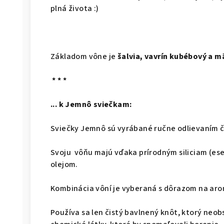
plná života :)
Základom vône je
šalvia, vavrín kubébový a m
* * *
... k Jemnô sviečkam:
Sviečky Jemnô sú vyrábané ručne odlievaním 
Svoju vôňu majú vďaka prírodným siliciam (es
olejom.
Kombinácia vôní je vyberaná s dôrazom na aro
Používa sa len čistý bavlnený knôt, ktorý neob