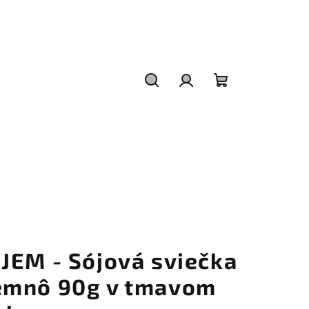
Hľadať
Prihlásenie
Nákupný
košík
IJEM - Sójová sviečka
emnô 90g v tmavom