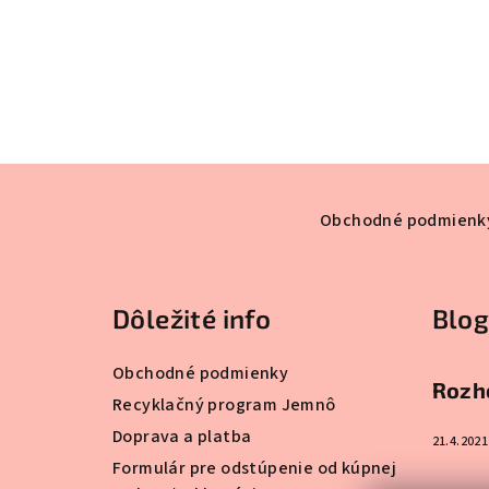
Z
á
Obchodné podmienk
p
ä
Dôležité info
Blog
t
Obchodné podmienky
i
Rozho
Recyklačný program Jemnô
e
Doprava a platba
21.4.2021
Formulár pre odstúpenie od kúpnej