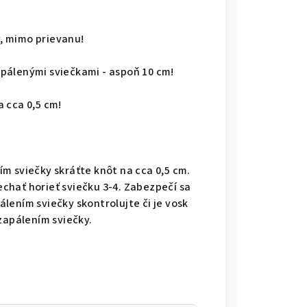
, mimo prievanu!
pálenými sviečkami - aspoň 10 cm!
 cca 0,5 cm!
m sviečky skráťte knôt na cca 0,5 cm.
chať horieť sviečku 3-4. Zabezpečí sa
lením sviečky skontrolujte či je vosk
zapálením sviečky.