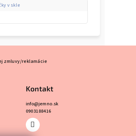
čky v skle
ej zmluvy/reklamácie
Kontakt
info
@
jemno.sk
0903188416