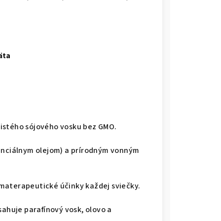
äta
čistého sójového vosku bez GMO.
enciálnym olejom) a prírodným vonným
materapeutické účinky každej sviečky.
sahuje parafínový vosk, olovo a