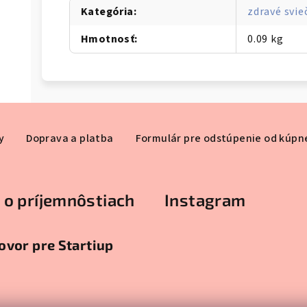
Kategória
:
zdravé svie
Hmotnosť
:
0.09 kg
y
Doprava a platba
Formulár pre odstúpenie od kúpn
 o príjemnôstiach
Instagram
vor pre Startiup