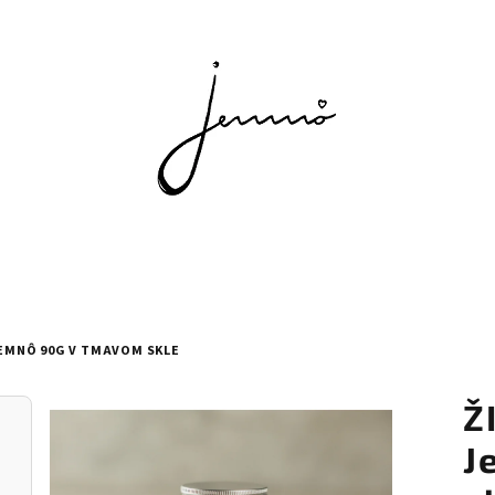
JEMNÔ 90G V TMAVOM SKLE
Ž
J