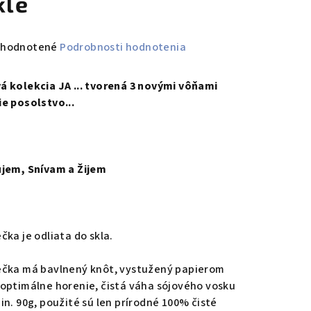
kle
emerné
hodnotené
Podrobnosti hodnotenia
notenie
duktu
á kolekcia JA ... tvorená 3 novými vôňami
ie posolstvo...
zdičiek.
ujem, Snívam a Žijem
ečka je odliata do skla.
ečka má bavlnený knôt, vystužený papierom
 optimálne horenie, čistá váha sójového vosku
min. 90g, použité sú len prírodné 100% čisté