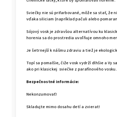
chemické látky, ktoré by spomaľovali horenie
Sviečky nie sú prifarbované, môže sa stať, že ni
vďaka siliciam (napríklad pačuli alebo pomaranč
Sójový vosk je zdravšou alternatívou ku klasi
horenia sa do prostredia uvoľňuje omnoho men
Je šetrnejší k nášmu zdraviu a tiež je ekologick
Topí sa pomalšie, čiže vosk vydrží dlhšie a Vy 
ako pri klasickej sviečke z parafínového vosku
Bezpečnostné informácie:
Nekonzumovať!
Skladujte mimo dosahu detí a zvierat!