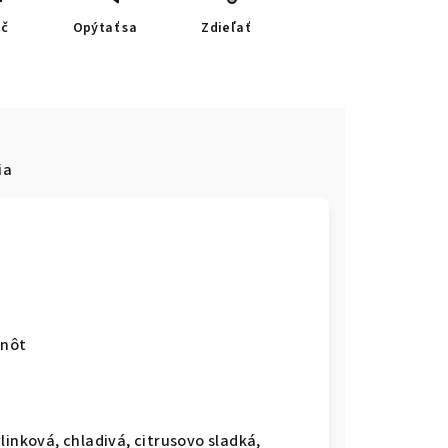
ač
Opýtať sa
Zdieľať
ia
knôt
ylinková, chladivá, citrusovo sladká,