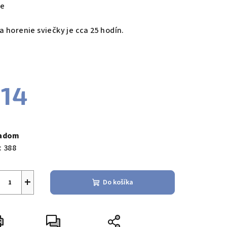
ce
a horenie sviečky je cca 25 hodín.
14
notková
a:
ladom
:
388
+
Do košíka