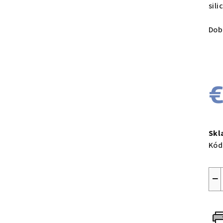
sili
Dob
€
Jed
cen
Sk
Kód
−