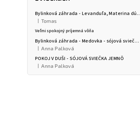
č
n
Bylinková záhrada - Levanduľa, Materina dúška a Šalvia -
|
Tomas
ý
Hodnotenie produktu je 5 z 5 hviezdičiek.
Veľmi spokojný príjemná vôňa
p
Bylinková záhrada - Medovka - sójová sviečka Jemnô
a
|
Anna Palková
Hodnotenie produktu je 5 z 5 hviezdičiek.
n
POKOJ V DUŠI - SÓJOVÁ SVIEČKA JEMNÔ
|
Anna Palková
Hodnotenie produktu je 5 z 5 hviezdičiek.
e
l