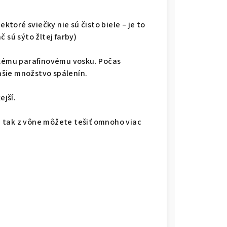
.
ektoré sviečky nie sú čisto biele – je to
 sú sýto žltej farby)
ckému parafínovému vosku. Počas
šie množstvo spálenín.
ejší.
sa tak z vône môžete tešiť omnoho viac
.