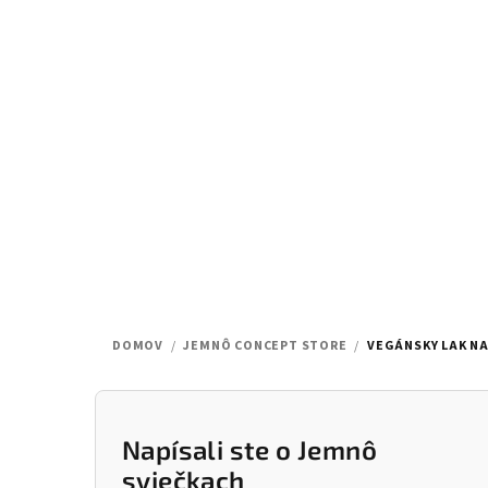
Prejsť
na
obsah
DOMOV
/
JEMNÔ CONCEPT STORE
/
VEGÁNSKY LAK NA
B
o
Napísali ste o Jemnô
sviečkach