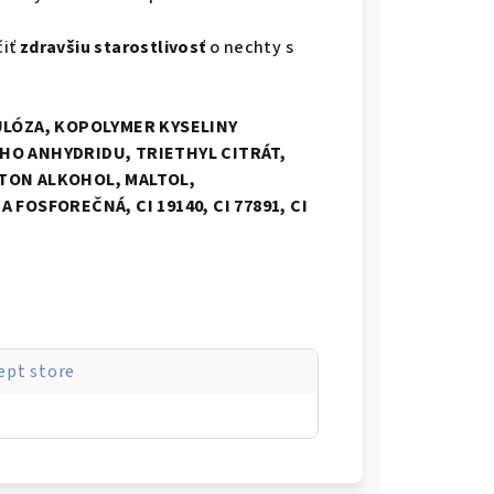
iť
zdravšiu starostlivosť
o nechty s
ULÓZA, KOPOLYMER KYSELINY
HO ANHYDRIDU, TRIETHYL CITRÁT,
TON ALKOHOL, MALTOL,
FOSFOREČNÁ, CI 19140, CI 77891, CI
ept store