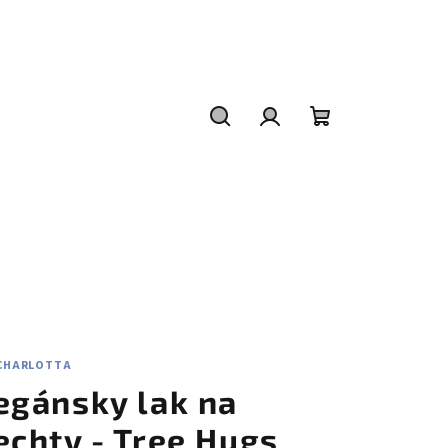
Hľadať
Prihlásenie
Nákupný
košík
 CHARLOTTA
egánsky lak na
echty - Tree Hugs