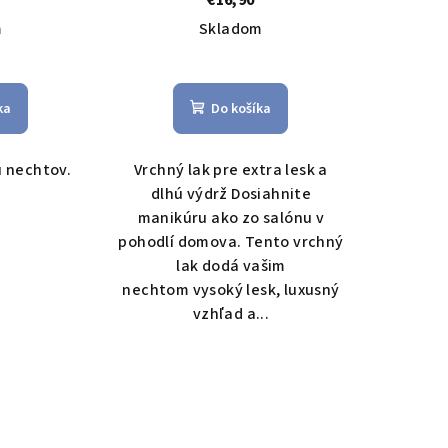
€16,90
m
Skladom
ka
Do košíka
u nechtov.
Vrchný lak pre extra lesk a
dlhú výdrž Dosiahnite
manikúru ako zo salónu v
pohodlí domova. Tento vrchný
lak dodá vašim
nechtom vysoký lesk, luxusný
vzhľad a...