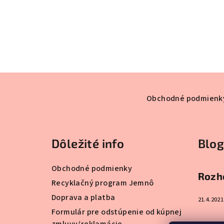
Z
á
Obchodné podmienk
p
ä
Dôležité info
Blog
t
Obchodné podmienky
i
Rozho
Recyklačný program Jemnô
e
Doprava a platba
21.4.2021
Formulár pre odstúpenie od kúpnej
zmluvy/reklamácie