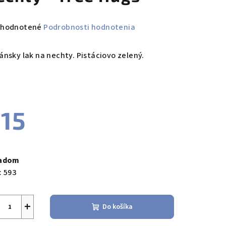
emerné
hodnotené
Podrobnosti hodnotenia
notenie
duktu
ánsky lak na nechty. Pistáciovo zelený.
15
zdičiek.
notková
a:
ladom
:
593
+
Do košíka