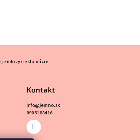
ej zmluvy/reklamácie
Kontakt
info
@
jemno.sk
0903188416