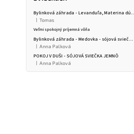
č
n
Bylinková záhrada - Levanduľa, Materina dúška a Šalvia -
|
Tomas
ý
Hodnotenie produktu je 5 z 5 hviezdičiek.
Veľmi spokojný príjemná vôňa
p
Bylinková záhrada - Medovka - sójová sviečka Jemnô
a
|
Anna Palková
Hodnotenie produktu je 5 z 5 hviezdičiek.
n
POKOJ V DUŠI - SÓJOVÁ SVIEČKA JEMNÔ
|
Anna Palková
Hodnotenie produktu je 5 z 5 hviezdičiek.
e
l