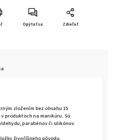
ač
Opýtať sa
Zdieľať
ia
trným zložením bez obsahu 15
ú v produktoch na manikúru. Sú
aldehydu, parabénov či silikónov.
zložky živočíšneho pôvodu.