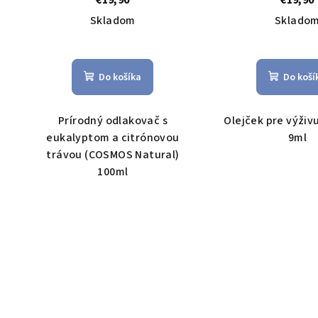
€19,90
€19,90
Skladom
Sklado
Do košíka
Do koší
Prírodný odlakovač s
Olejček pre výživ
eukalyptom a citrónovou
9ml
trávou (COSMOS Natural)
100ml