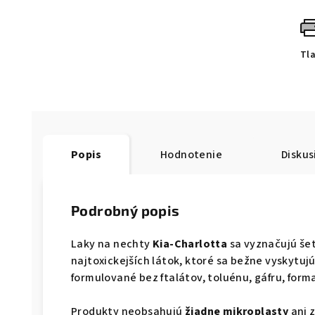
Tl
Popis
Hodnotenie
Diskus
Podrobný popis
Laky na nechty
Kia-Charlotta
sa vyznačujú še
najtoxickejších látok, ktoré sa bežne vyskytuj
formulované bez ftalátov, toluénu, gáfru, form
Produkty neobsahujú
žiadne mikroplasty
ani 