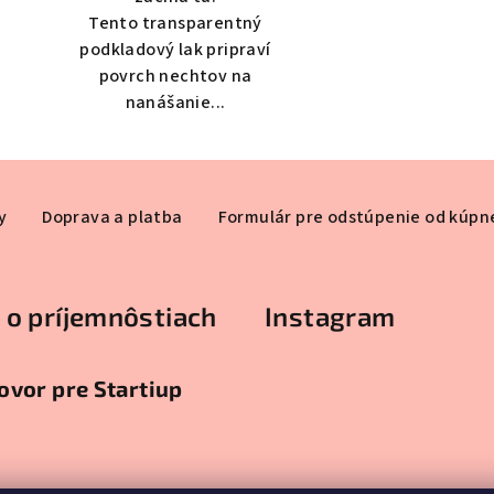
Tento transparentný
podkladový lak pripraví
povrch nechtov na
nanášanie...
y
Doprava a platba
Formulár pre odstúpenie od kúpn
 o príjemnôstiach
Instagram
vor pre Startiup